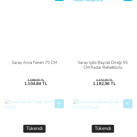
Saray Arıza Feneri 70 CM
Saray Işıklı Bayrak Direği 55
CM Radar Reflektörlü
1.188,00 TL
1.272,00 TL
1.104,84 TL
1.182,96 TL
%7
%7
Tükendi
Tükendi