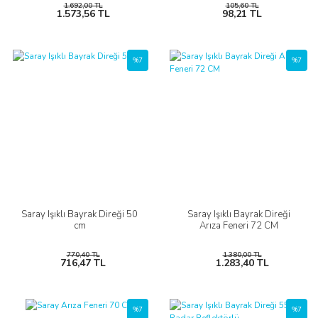
1.692,00 TL
105,60 TL
1.573,56 TL
98,21 TL
%7
%7
Saray Işıklı Bayrak Direği 50
Saray Işıklı Bayrak Direği
cm
Arıza Feneri 72 CM
770,40 TL
1.380,00 TL
716,47 TL
1.283,40 TL
%7
%7