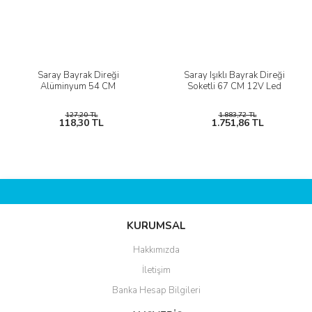
Saray Bayrak Direği
Saray Işıklı Bayrak Direği
Alüminyum 54 CM
Soketli 67 CM 12V Led
127,20 TL
1.883,72 TL
118,30 TL
1.751,86 TL
KURUMSAL
Hakkımızda
İletişim
Banka Hesap Bilgileri