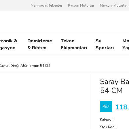
Marinboat Tekneler
Parsun Motorlar
Mercury Motorlar
tronik &
Demirleme
Tekne
Su
Mo
gasyon
& Rıhtım
Ekipmanları
Sporları
Ya
Bayrak Direği Alüminyum 54 CM
Saray B
54 CM
118
%7
Kategori
Stok Kodu