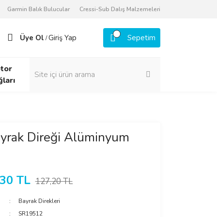
Garmin Balık Bulucular
Cressi-Sub Dalış Malzemeleri
Üye Ol
Giriş Yap
Sepetim
/
tor
ğları
ayrak Direği Alüminyum
,30 TL
127,20 TL
Bayrak Direkleri
SR19512