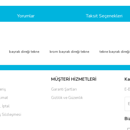
Yorumlar
Taksit Seçenekleri
ve diğer konularda yetersiz gördüğünüz noktaları öneri formunu kullanarak taraf
bayrak direği tekne
krom bayrak direği tekne
tekne bayrak direğ
Bu ürüne ilk yorumu siz yapın!
r.
Yorum Yaz
MÜŞTERİ HİZMETLERİ
Ka
eriş
Garanti Şartları
E-B
limat
Gizlilik ve Güzenlik
, İptal
ış Sözleşmesi
Bi