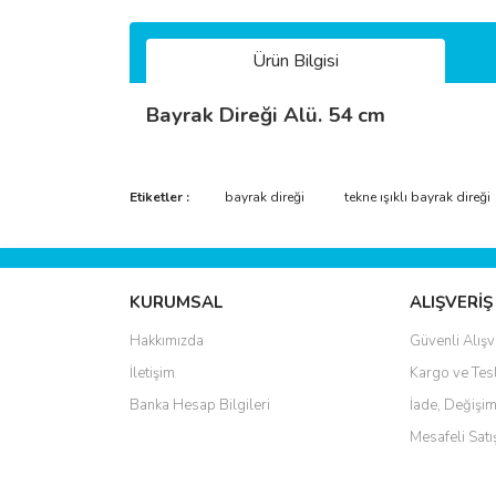
Ürün Bilgisi
Bayrak Direği Alü. 54 cm
Bu ürünün fiyat bilgisi, resim, ürün açıklamalarında 
Görüş ve önerileriniz için teşekkür ederiz.
Etiketler :
bayrak direği
tekne ışıklı bayrak direği
Ürün resmi kalitesiz, bozuk veya görüntülenemiyo
Ürün açıklamasında eksik bilgiler bulunuyor.
KURUMSAL
ALIŞVERİŞ
Ürün bilgilerinde hatalar bulunuyor.
Hakkımızda
Güvenli Alışv
Ürün fiyatı diğer sitelerden daha pahalı.
İletişim
Kargo ve Tes
Bu ürüne benzer farklı alternatifler olmalı.
Banka Hesap Bilgileri
İade, Değişim
Mesafeli Sat