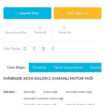
Sepete Ekle
Hızlı Satın Al
Tavsiye Et
Yorum Yaz
Ürün Paylaş :
Ürün Bilgisi
Yorumlar
Taksit Seçenekleri
Önerilerin
EVİNRUDE XD30 GALON 2 ZAMANLI MOTOR YAĞI
Bu ürünün fiyat bilgisi, resim, ürün açıklamalarında ve diğer
Etiketler :
evınrude
motor yağı
evınrude motor yağı
konularda yetersiz gördüğünüz noktaları öneri formunu kullanarak
Bu ürüne ilk yorumu siz yapın!
evinrude 2 zamanlı motor yağı
tarafımıza iletebilirsiniz.
Görüş ve önerileriniz için teşekkür ederiz.