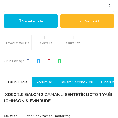
Sepete Ekle
Hızlı Satın Al
Tavsiye Et
Yorum Yaz
Ürün Paylaş :
Ürün Bilgisi
Yorumlar
Taksit Seçenekleri
Önerilerin
XD50 2.5 GALON 2 ZAMANLI SENTETİK MOTOR YAĞI
JOHNSON & EVINRUDE
Bu ürünün fiyat bilgisi, resim, ürün açıklamalarında ve diğer
Etiketler :
evinrude 2 zamanlı motor yağı