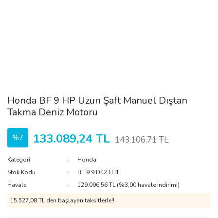
Honda BF 9 HP Uzun Şaft Manuel Dıştan
Takma Deniz Motoru
133.089,24 TL
%7
143.106,71 TL
Kategori
Honda
Stok Kodu
BF 9.9 DK2 LH1
Havale
129.096,56 TL (%3,00 havale indirimi)
15.527,08 TL den başlayan taksitlerle!!