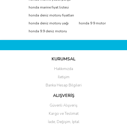
honda marine fiyat listesi
Yorum Yaz
Ürün resmi kalitesiz, bozuk veya görüntülenemiyor.
honda deniz motoru fiyatları
Ürün açıklamasında eksik bilgiler bulunuyor.
honda deniz motoru yağı
honda 9 9 motor
Ürün bilgilerinde hatalar bulunuyor.
honda 9.9 deniz motoru
Ürün fiyatı diğer sitelerden daha pahalı.
Bu ürüne benzer farklı alternatifler olmalı.
KURUMSAL
Hakkımızda
İletişim
Gönder
Banka Hesap Bilgileri
ALIŞVERİŞ
Güvenli Alışveriş
Kargo ve Teslimat
İade, Değişim, İptal