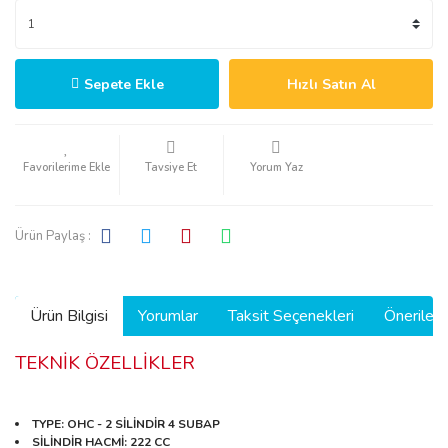
Sepete Ekle
Hızlı Satın Al
Tavsiye Et
Yorum Yaz
Ürün Paylaş :
Ürün Bilgisi
Yorumlar
Taksit Seçenekleri
Önerilerin
TEKNİK ÖZELLİKLER
TYPE
: OHC - 2 SİLİNDİR 4 SUBAP
SİLİNDİR HACMİ
: 222 CC