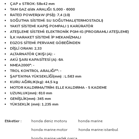
ÇAP x STROK
: 58x42 mm
TAM GAZ d/dk ARALIĞI
: 5,000 - 6000
RATED POWER(kW (PSİ))
: 7,4 (10)
SOĞUTMA SİSTEMİ
: SU SOĞUTMALI(TERMOSTADLI)
YAKIT SİSTEMİ
: KAPIŞ POMPALI 1 KARÜRATÖR
ATEŞLEME SİSTEMİ
: ELEKTRONİK PGM-IG (PROGRAMLI ATEŞLEME)
İLK HARAKET SİSTEMİ
: İP MEKANİZMALI
EGZOS SİTEMİ
: PERVANE GÖBEĞİNDEN
DİŞLİ ORANI
: 2,33
ALTARNATÖR ÇIKIŞI (A)
: -
AKÜ ŞARJ KAPASİTESİ (A)
: 6A
NMEA2000*
: -
TROL KONTROL ARALIĞI**
: -
ŞAFT/AYNA YÜKSEKLİĞİ(mm) : L:563
mm
KURU AĞIRLIK(kg)
: 44,5 kg
MOTOR KALDIRMA/TRİM
: ELLE KALDIRMA - 5 KADEME
UZUNLUK
(mm)
: 610 mm
GENİŞLİK
(mm)
: 345 mm
YÜKSEKLİK (mm)
: 1,235 mm
Bu ürünün fiyat bilgisi, resim, ürün açıklamalarında ve diğer
Etiketler :
honda deniz motoru
honda marine
konularda yetersiz gördüğünüz noktaları öneri formunu kullanarak
Bu ürüne ilk yorumu siz yapın!
honda marine motor
honda marine istanbul
tarafımıza iletebilirsiniz.
Görüş ve önerileriniz için teşekkür ederiz.
honda marine yedek parça