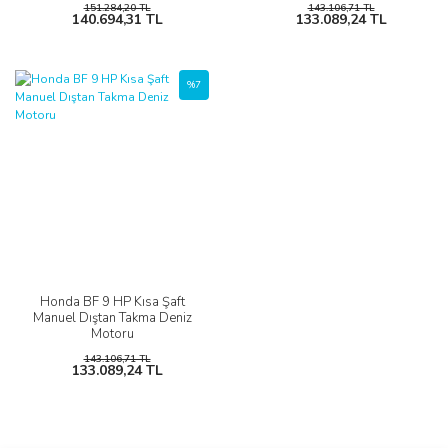
151.284,20 TL
143.106,71 TL
140.694,31 TL
133.089,24 TL
%7
Honda BF 9 HP Kısa Şaft
Manuel Dıştan Takma Deniz
Motoru
143.106,71 TL
133.089,24 TL