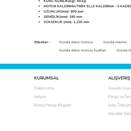
KURU AĞIRLIK(kg)
: 48 kg
MOTOR KALDIRMA/TRİM
: ELLE KALDIRMA - 5 KADE
UZUNLUK
(mm)
: 600 mm
GENİŞLİK
(mm)
: 345 mm
YÜKSEKLİK (mm)
: 1,235 mm
Bu ürünün fiyat bilgisi, resim, ürün açıklamalarında 
Görüş ve önerileriniz için teşekkür ederiz.
Etiketler :
honda deniz motoru
honda marine
honda deniz motoru fiyatları
honda d
Ürün resmi kalitesiz, bozuk veya görüntülenemiyo
Ürün açıklamasında eksik bilgiler bulunuyor.
Ürün bilgilerinde hatalar bulunuyor.
KURUMSAL
ALIŞVERİŞ
Ürün fiyatı diğer sitelerden daha pahalı.
Hakkımızda
Güvenli Alışv
Bu ürüne benzer farklı alternatifler olmalı.
İletişim
Kargo ve Tes
Banka Hesap Bilgileri
İade, Değişim
Mesafeli Sat