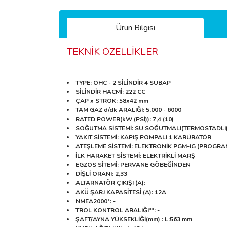
Ürün Bilgisi
TEKNİK ÖZELLİKLER
TYPE
: OHC - 2 SİLİNDİR 4 SUBAP
SİLİNDİR HACMİ
: 222 CC
ÇAP x STROK
: 58x42 mm
TAM GAZ d/dk ARALIĞI
: 5,000 - 6000
RATED POWER(kW (PSİ))
: 7,4 (10)
SOĞUTMA SİSTEMİ
: SU SOĞUTMALI(TERMOSTADLI
YAKIT SİSTEMİ
: KAPIŞ POMPALI 1 KARÜRATÖR
ATEŞLEME SİSTEMİ
: ELEKTRONİK PGM-IG (PROGRA
İLK HARAKET SİSTEMİ
: ELEKTRİKLİ MARŞ
EGZOS SİTEMİ
: PERVANE GÖBEĞİNDEN
DİŞLİ ORANI
: 2,33
ALTARNATÖR ÇIKIŞI (A)
:
AKÜ ŞARJ KAPASİTESİ (A)
: 12A
NMEA2000*
: -
TROL KONTROL ARALIĞI**
: -
ŞAFT/AYNA YÜKSEKLİĞİ(mm) : L:563
mm