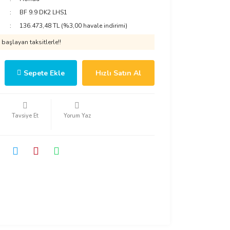
BF 9.9 DK2 LHS1
136.473,48 TL (%3,00 havale indirimi)
başlayan taksitlerle!!
Sepete Ekle
Hızlı Satın Al
Tavsiye Et
Yorum Yaz