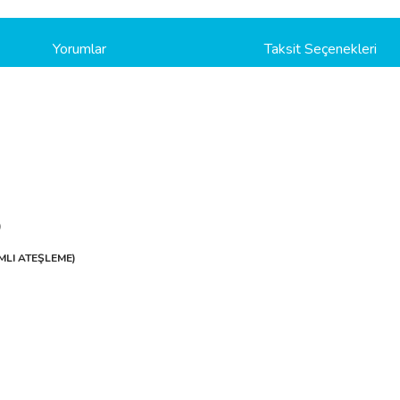
Yorumlar
Taksit Seçenekleri
)
MLI ATEŞLEME)