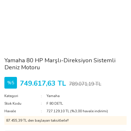
Yamaha 80 HP Marşlı-Direksiyon Sistemli
Deniz Motoru
749.617,63 TL
%5
789.071,19 TL
Kategori
Yamaha
Stok Kodu
F 80 DETL
Havale
727.129,10 TL (%3,00 havale indirimi)
87.455,39 TL den başlayan taksitlerle!!