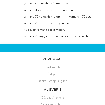
yamaha 4 zamanlı deniz motorları
yamaha dıştan takma deniz motorları
yamaha 70 hp deniz motoru
yamaha f 70 aetl
yamaha 70 hp
70 hp yamaha
70 beygir yamaha deniz motoru
yamaha 70 beygir
yamaha 70 hp 4 zamanlı
KURUMSAL
Hakkımızda
İletişim
Banka Hesap Bilgileri
ALIŞVERİŞ
Güvenli Alışveriş
Kargo ve Teslimat