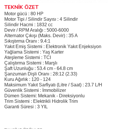
TEKNİK ÖZET
Motor gücü : 80 HP
Motor Tipi / Silindir Sayısı : 4 Silindir
Silindir Hacmi : 1832 cc
Devir / RPM Aralığı : 5000-6000
Alternator Çıkışı (Maks. Devir) : 35 A
Sıkıştırma Oranı : 9.4:1
Yakıt Emiş Sistemi : Elektronik Yakıt Enjeksiyon
Yağlama Sistemi : Yaş Karter
Ateşleme Sistemi : TCI
Çalıştırma Sistemi : Marşlı
Şaft Uzunluğu : 53.4 cm - 64.8 cm
Şanzuman Dişli Oranı : 28:12 (2.33)
Kuru Ağırlık : 120 - 124
Maksimum Yakıt Sarfiyatı (Litre / Saat) : 23.7 L/H
Güvenlik Sistemi : İmmobilizer
Dümen Sistemi: Mekanik - Direksiyonlu
Trim Sistemi : Elektrikli Hidrolik Trim
Garanti Süresi : 3 YIL
Bu ürünün fiyat bilgisi, resim, ürün açıklamalarında ve diğer